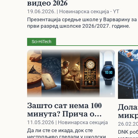
видео 2026
19.06.2026. | Новинарска секција - YT
Презентација средње школе у Варварину за 
први разред школске 2026/2027. године.
Sci-HiTech
Зашто сат нема 100
Дола
минута? Прича о
микр
броју који је победио
могу
11.05.2026 | Новинарска секција
26.02.2
модерну логику
меди
Да ли сте се икада, док сте
DNK роб
нестрпљиво гледали у школски