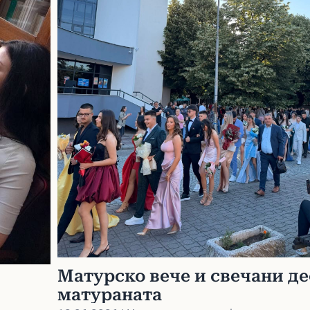
Матурско вече и свечани д
матураната