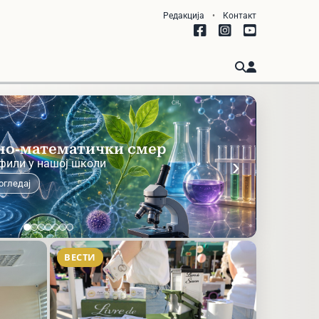
Редакција
•
Контакт
-рачуноводствени
хничар
›
фили у нашој школи
огледај
ВЕСТИ