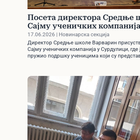
Посета директора Средње 
Сајму ученичких компанија
Сурдулици
17.06.2026 | Новинарска секција
Директор Средње школе Варварин присуств
Сајму ученичких компанија у Сурдулици, где 
пружио подршку ученицима који су предст
своју компанију „Livre de Savon“.