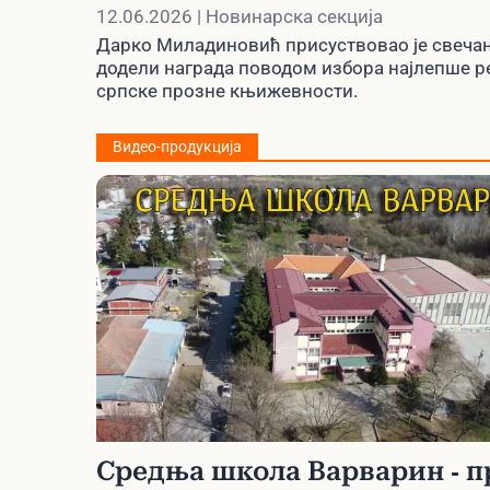
Београду
12.06.2026 | Новинарска секција
Дарко Миладиновић присуствовао је свечан
додели награда поводом избора најлепше р
српске прозне књижевности.
Видео-продукција
Средња школа Варварин - 