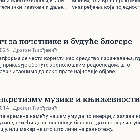
ологију
коришћења
и и нанотехнологији, али
мањих, али врло практичн
технички изазови и даље
унапређења која поједнос
популарног
ају њихову примену
рад са PDF фајловима, таб
прегледача
Google Drive-ом. Од подељ
приказа до нових могућно
анотирање PDF-ова, Chrome
ч за почетнике и будуће блогере
ефикаснији више него икад
2025 | Драган Ђорђевић
атформа се често користи као средство изражавања, гд
ј приказује обрнуто хронолошким редоследом, што
ава читаоцима да лако прате најновије објаве
инкретизму музике и књижевности
2014 | Драган Ђорђевић
та времена нaмећу нашем уму да по инерцији залази н
утице, тежећи да се ослободи баласта, да пронађе изгу
ију, или макар нешто што личи на равнотежу.