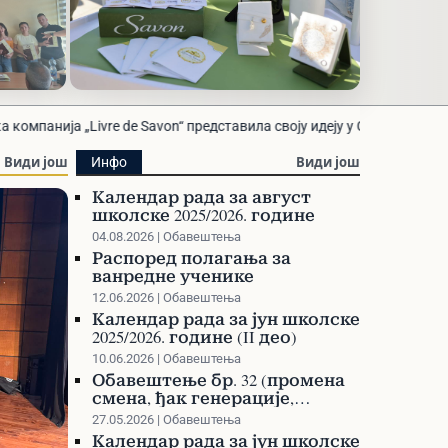
а
Ученичка компанија
von“ представила своју идеју у Сурдулици
Распореди:
Распоред
„Livre de Savon“
представила своју идеју
17.06.2026 | Новинарска секција
Види још
Види још
Инфо
на Сајму ученичких
Календар рада за август
компанија у Сурдулици
школске 2025/2026. године
04.08.2026 | Обавештења
Распоред полагања за
ванредне ученике
12.06.2026 | Обавештења
Календар рада за јун школске
2025/2026. године (II део)
10.06.2026 | Обавештења
Обавештење бр. 32 (промена
смена, ђак генерације,
такмичења)
27.05.2026 | Обавештења
Календар рада за јун школске