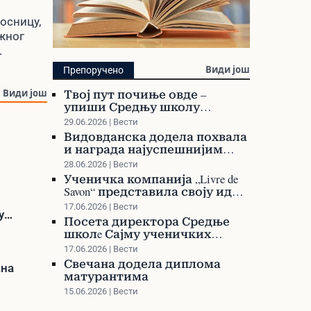
досницу,
ажног
.
Библиотека
Види још
Препоручено
Претражите библиотеку и
Твој пут почиње овде –
Види још
наручите своју књигу
упиши Средњу школу
Варварин!
29.06.2026 | Вести
Видовданска додела похвала
и награда најуспешнијим
ученицима и професорима
28.06.2026 | Вести
Ученичка компанија „Livre de
Savon“ представила своју идеју
на Сајму ученичких
17.06.2026 | Вести
компанија у Сурдулици
у
Посета директора Средње
школe Сајму ученичких
компанија у Сурдулици
17.06.2026 | Вести
Свечана додела диплома
ана
матурантима
15.06.2026 | Вести