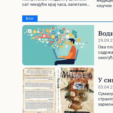
техн
медицин
сат чекајући крај часа, запитали
кључни 
зашто су ти минути подељени баш
успорав
на 60 делова?
Блог
Води
29.09.
Ова пл
садржа
омогућ
У с
03.04.
Суману
странп
хармон