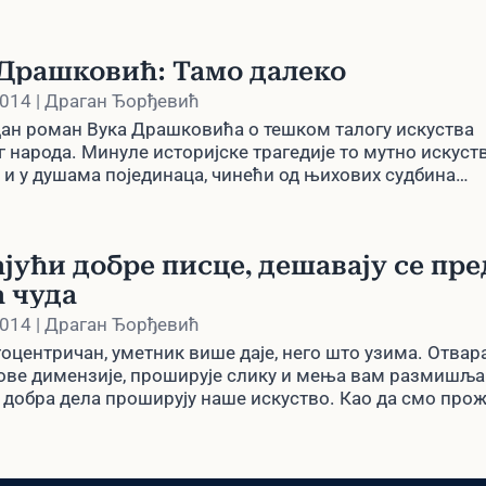
Драшковић: Тамо далеко
2014 | Драган Ђорђевић
дан роман Вука Драшковића о тешком талогу искуства
г народа. Минуле историјске трагедије то мутно искуст
 и у душама појединаца, чинећи од њихових судбина
ено трагање за сопственим идентитетом.
јући добре писце, дешавају се пре
 чуда
2014 | Драган Ђорђевић
гоцентричан, уметник више даје, него што узима. Отвар
ове димензије, проширује слику и мења вам размишљ
, добра дела проширују наше искуство. Као да смо про
не тренутке са неким имагинарним ликовима из роман
и места која постоје само у глави тог креативног гениј