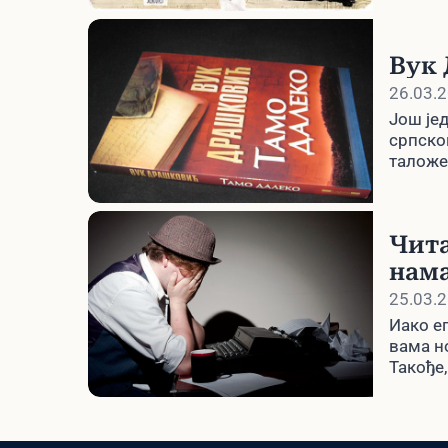
Вук 
26.03.
Још је
српско
таложе
изгубљ
Чита
нама
25.03.
Иако е
вама н
Такође
одређе
посетил