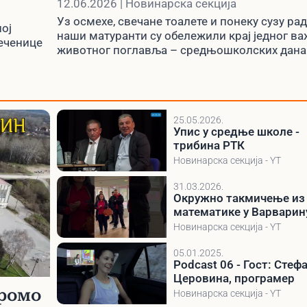
12.06.2026 | Новинарска секција
Уз осмехе, свечане тоалете и понеку сузу ра
ој
наши матуранти су обележили крај једног в
еченице
животног поглавља – средњошколских дана
25.05.2026.
Упис у средње школе -
трибина РТК
Новинарска секција - YT
31.03.2026.
Окружно такмичење из
математике у Варварин
28.02.2026.
Новинарска секција - YT
05.01.2025.
Podcast 06 - Гост: Стеф
Церовина, програмер
промо
Новинарска секција - YT