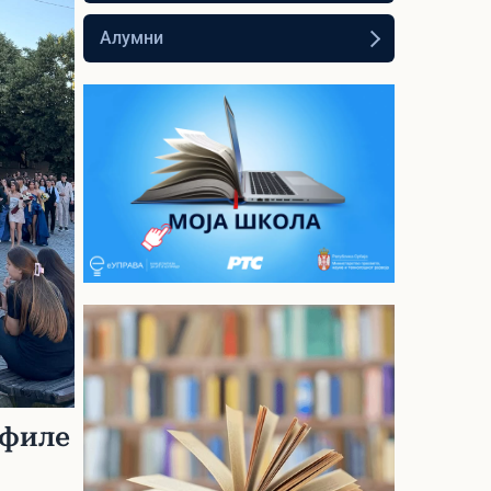
Алумни
Моја школа - РТС
Планета
Видео лекције из
опшеобразовних и стручних
предмета за средњу школу
ефиле