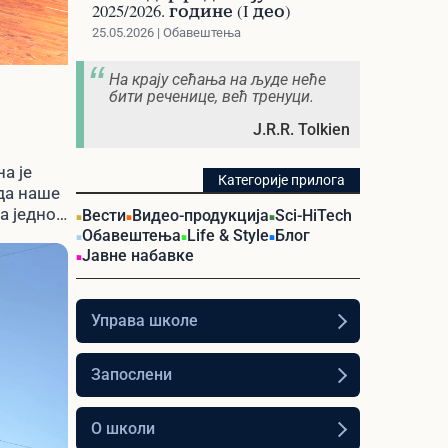
2025/2026. године (I део)
25.05.2026 | Обавештења
На крају сећања на људе неће
бити реченице, већ тренуци.
J.R.R. Tolkien
а је
Категорије прилога
да наше
а једно
Вести
Видео-продукција
Sci-HiTech
Обавештења
Life & Style
Блог
Јавне набавке
Управа школе
Запослени
О школи