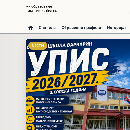
Ми образовање
схватамо озбиљно
О школи
Образовни профили
Историјат
ВЕСТИ