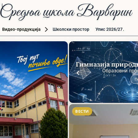
Средња школа Варварин
Видео-продукција
Школски простор
Упис 2026/27.
Финансијско
те
‹
Образовни про
П
ВЕСТИ