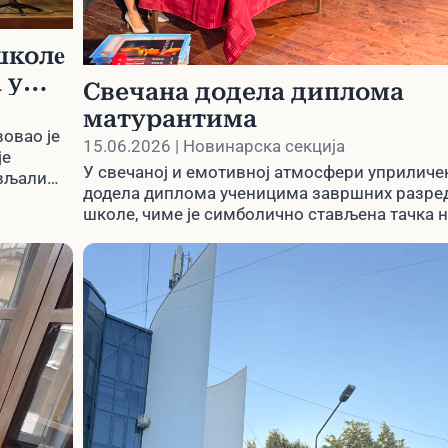
школe
 у
Свечана додела диплома
матурантима
овао је
15.06.2026 | Новинарска секција
је
У свечаној и емотивној атмосфери уприличен
ављали
додела диплома ученицима завршних разре
школе, чиме је симболично стављена тачка н
значајно поглавље њиховог живота.