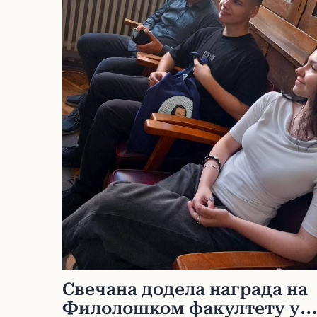
Свечана додела награда на
Филолошком факултету у