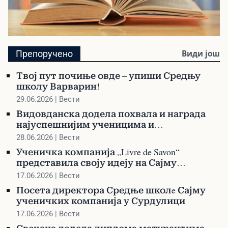
Библиотека
Препоручено
Види још
Претражите библиотеку и наручите своју
Твој пут почиње овде – упиши Средњу
књигу
школу Варварин!
29.06.2026 | Вести
Видовданска додела похвала и награда
најуспешнијим ученицима и
професорима
28.06.2026 | Вести
Ученичка компанија „Livre de Savon“
представила своју идеју на Сајму
ученичких компанија у Сурдулици
17.06.2026 | Вести
Посета директора Средње школe Сајму
ученичких компанија у Сурдулици
17.06.2026 | Вести
Свечана додела диплома матурантима