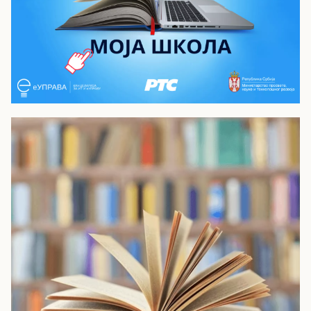
Моја школа - РТС Планета
Видео лекције из опшеобразовних и
стручних предмета за средњу школу