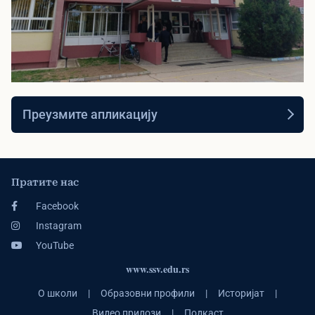
▶
Видео презентација
Преузмите апликацију
Погледајте видео презентацију наше
школе
Пратите нас
Facebook
Instagram
YouTube
www.ssv.edu.rs
О школи
|
Образовни профили
|
Историјат
|
Видео прилози
|
Подкаст