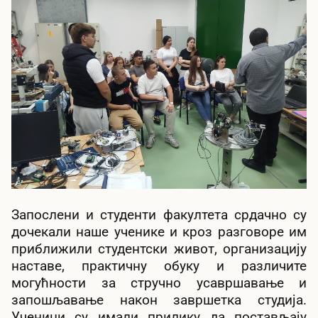
Запослени и студенти факултета срдачно су
дочекали наше ученике и кроз разговоре им
приближили студентски живот, организацију
наставе, практичну обуку и различите
могућности за стручно усавршавање и
запошљавање након завршетка студија.
Ученици су имали прилику да постављају