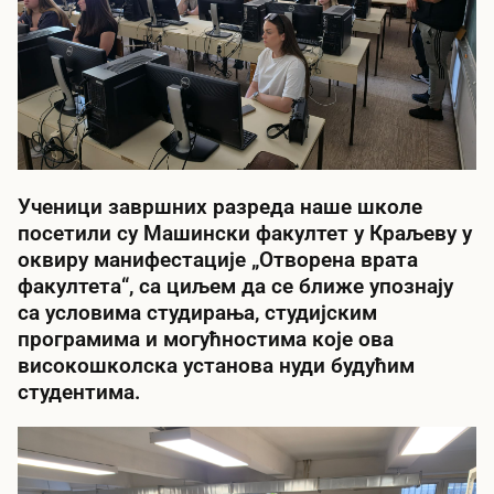
Ученици завршних разреда наше школе
посетили су Машински факултет у Краљеву у
оквиру манифестације „Отворена врата
факултета“, са циљем да се ближе упознају
са условима студирања, студијским
програмима и могућностима које ова
високошколска установа нуди будућим
студентима.