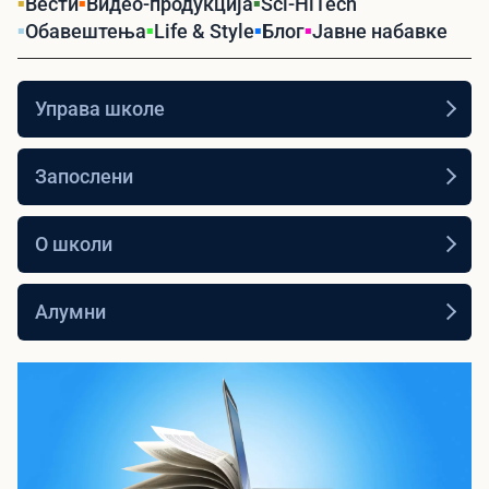
Вести
Видео-продукција
Sci-HiTech
Обавештења
Life & Style
Блог
Јавне набавке
Управа школе
Запослени
О школи
Алумни