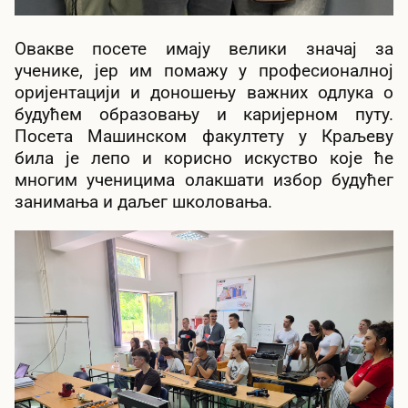
Овакве посете имају велики значај за
ученике, јер им помажу у професионалној
оријентацији и доношењу важних одлука о
будућем образовању и каријерном путу.
Посета Машинском факултету у Краљеву
била је лепо и корисно искуство које ће
многим ученицима олакшати избор будућег
занимања и даљег школовања.