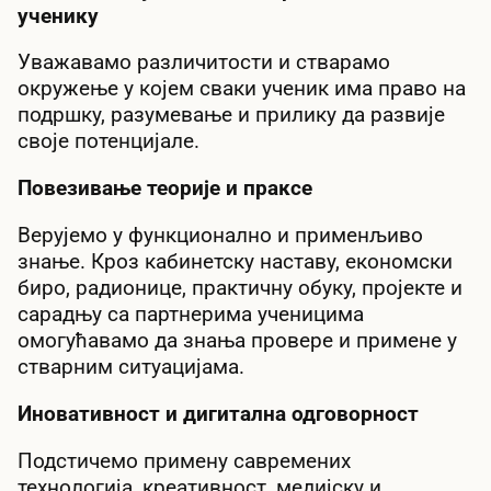
ученику
Уважавамо различитости и стварамо
окружење у којем сваки ученик има право на
подршку, разумевање и прилику да развије
своје потенцијале.
Повезивање теорије и праксе
Верујемо у функционално и применљиво
знање. Кроз кабинетску наставу, економски
биро, радионице, практичну обуку, пројекте и
сарадњу са партнерима ученицима
омогућавамо да знања провере и примене у
стварним ситуацијама.
Иновативност и дигитална одговорност
Подстичемо примену савремених
технологија, креативност, медијску и