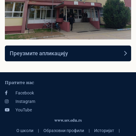
▶
Видео презентација
Преузмите апликацију
Погледајте видео презентацију наше
школе
Пратите нас
Facebook
Instagram
YouTube
www.ssv.edu.rs
О школи
|
Образовни профили
|
Историјат
|