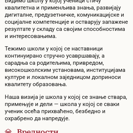
Видимо школу у којој ученици стичу
квалитетна и применљива знања, развијају
дигиталне, предузетничке, комуникацијске и
социјалне компетенције и остварују запажене
резултате у складу са својим способностима
и интересовањима.
Тежимо школи у којој се наставници
континуирано стручно усавршавају, а
сарадња са родитељима, привредом,
високошколским установама, институцијама
културе и локалном заједницом доприноси
квалитету образовања.
Наша визија је школа у којој се знање ствара,
примењује и дели — школа у којој се сваки
ученик осећа прихваћено, безбедно и
охрабрено да напредује.
💎 Вредности