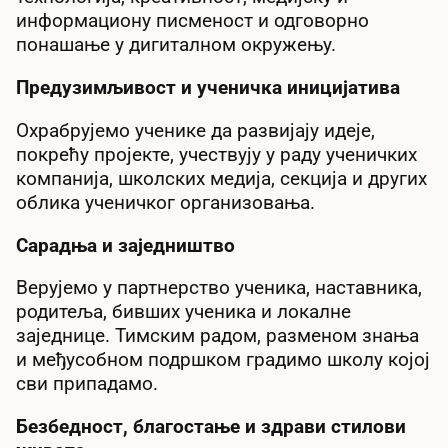
информациону писменост и одговорно
понашање у дигиталном окружењу.
Предузимљивост и ученичка иницијатива
Охрабрујемо ученике да развијају идеје,
покрећу пројекте, учествују у раду ученичких
компанија, школских медија, секција и других
облика ученичког организовања.
Сарадња и заједништво
Верујемо у партнерство ученика, наставника,
родитеља, бивших ученика и локалне
заједнице. Тимским радом, разменом знања
и међусобном подршком градимо школу којој
сви припадамо.
Безбедност, благостање и здрави стилови