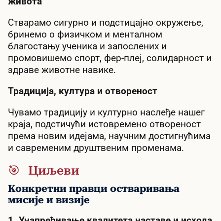
живота
Стварамо сигурно и подстицајно окружење,
бринемо о физичком и менталном
благостању ученика и запослених и
промовишемо спорт, фер-плеј, солидарност и
здраве животне навике.
Традиција, култура и отвореност
Чувамо традицију и културно наслеђе нашег
краја, подстичући истовремено отвореност
према новим идејама, научним достигнућима
и савременим друштвеним променама.
🎯 Циљеви
Конкретни правци остваривања
мисије и визије
1. Унапређивање квалитета наставе и исхода