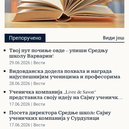
Библиотека
Препоручено
Види још
Претражите библиотеку и наручите своју
књигу
Твој пут почиње овде – упиши Средњу
школу Варварин!
29.06.2026 | Вести
Видовданска додела похвала и награда
најуспешнијим ученицима и професорима
28.06.2026 | Вести
Ученичка компанија „Livre de Savon“
представила своју идеју на Сајму ученичких
компанија у Сурдулици
17.06.2026 | Вести
Посета директора Средње школe Сајму
ученичких компанија у Сурдулици
17.06.2026 | Вести