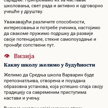
школовања, свет рада и активно и одговорно
учешће у друштву.
Уважавајући различите способности,
интересовања и потребе ученика, настојимо
да свакоме пружимо подршку да развије
своје потенцијале, стекне самопоуздање и
пронађе сопствени пут.
👁 Визија
Какву школу желимо у будућности
Желимо да Средња школа Варварин буде
препознатљива, отворена и поуздана
образовна установа, која успешно спаја своју
традицију са савременим приступима
настави и учењу.