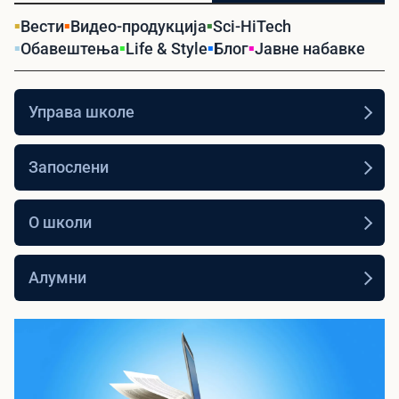
Вести
Видео-продукција
Sci-HiTech
Обавештења
Life & Style
Блог
Јавне набавке
Управа школе
Запослени
О школи
Алумни