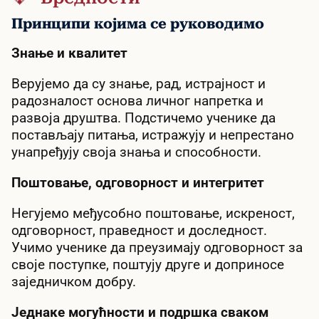
Принципи којима се руководимо
Знање и квалитет
Верујемо да су знање, рад, истрајност и
радозналост основа личног напретка и
развоја друштва. Подстичемо ученике да
постављају питања, истражују и непрестано
унапређују своја знања и способности.
Поштовање, одговорност и интегритет
Негујемо међусобно поштовање, искреност,
одговорност, праведност и доследност.
Учимо ученике да преузимају одговорност за
своје поступке, поштују друге и доприносе
заједничком добру.
Једнаке могућности и подршка сваком