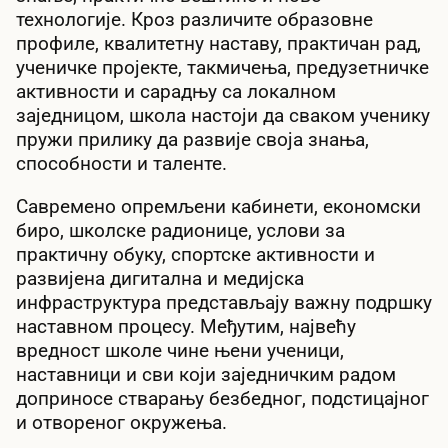
технологије. Кроз различите образовне
профиле, квалитетну наставу, практичан рад,
ученичке пројекте, такмичења, предузетничке
активности и сарадњу са локалном
заједницом, школа настоји да сваком ученику
пружи прилику да развије своја знања,
способности и таленте.
Савремено опремљени кабинети, економски
биро, школске радионице, услови за
практичну обуку, спортске активности и
развијена дигитална и медијска
инфраструктура представљају важну подршку
наставном процесу. Међутим, највећу
вредност школе чине њени ученици,
наставници и сви који заједничким радом
доприносе стварању безбедног, подстицајног
и отвореног окружења.