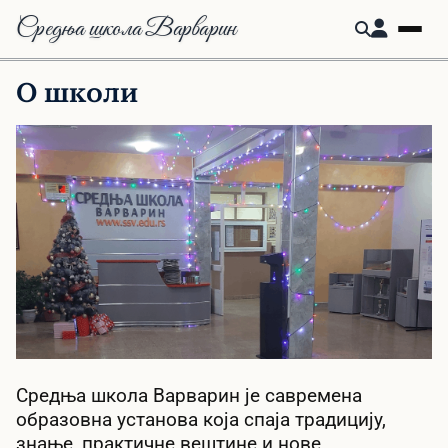
Средња школа Варварин
О школи
Средња школа Варварин је савремена
образовна установа која спаја традицију,
знање, практичне вештине и нове