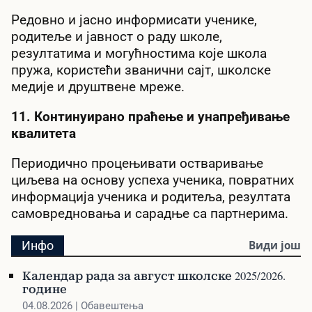
Редовно и јасно информисати ученике,
родитеље и јавност о раду школе,
резултатима и могућностима које школа
пружа, користећи званични сајт, школске
медије и друштвене мреже.
11. Континуирано праћење и унапређивање
квалитета
Периодично процењивати остваривање
циљева на основу успеха ученика, повратних
информација ученика и родитеља, резултата
самовредновања и сарадње са партнерима.
Инфо
Види још
Календар рада за август школске 2025/2026.
године
04.08.2026 | Обавештења