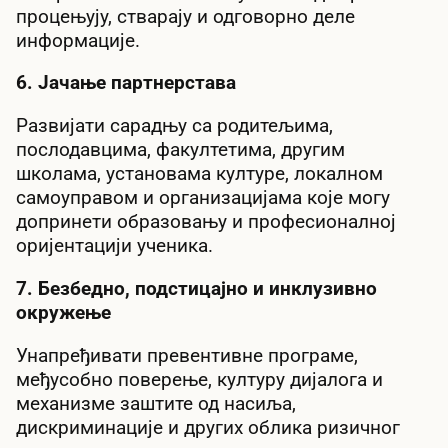
процењују, стварају и одговорно деле
информације.
6. Јачање партнерстава
Развијати сарадњу са родитељима,
послодавцима, факултетима, другим
школама, установама културе, локалном
самоуправом и организацијама које могу
допринети образовању и професионалној
оријентацији ученика.
7. Безбедно, подстицајно и инклузивно
окружење
Унапређивати превентивне програме,
међусобно поверење, културу дијалога и
механизме заштите од насиља,
дискриминације и других облика ризичног