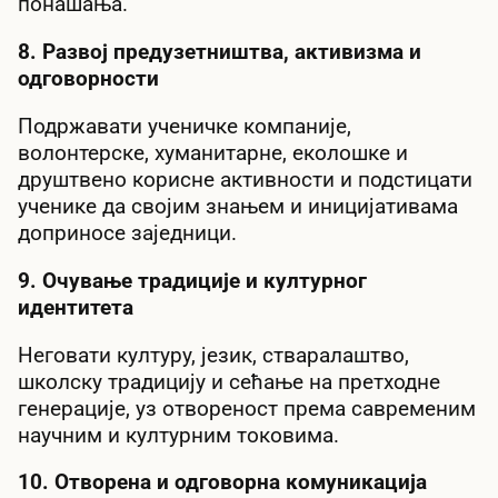
понашања.
8. Развој предузетништва, активизма и
одговорности
Подржавати ученичке компаније,
волонтерске, хуманитарне, еколошке и
друштвено корисне активности и подстицати
ученике да својим знањем и иницијативама
доприносе заједници.
9. Очување традиције и културног
идентитета
Неговати културу, језик, стваралаштво,
школску традицију и сећање на претходне
генерације, уз отвореност према савременим
научним и културним токовима.
10. Отворена и одговорна комуникација