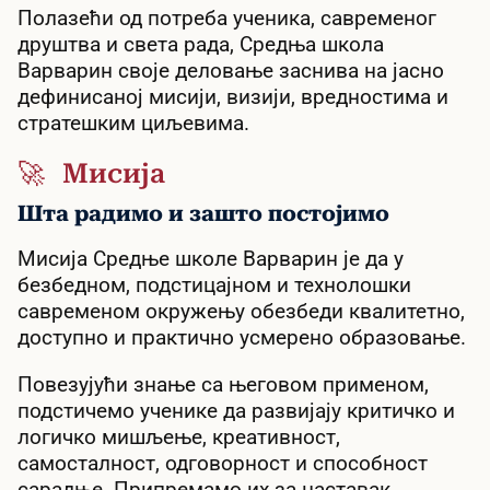
Полазећи од потреба ученика, савременог
друштва и света рада, Средња школа
Варварин своје деловање заснива на јасно
дефинисаној мисији, визији, вредностима и
стратешким циљевима.
🚀 Мисија
Шта радимо и зашто постојимо
Мисија Средње школе Варварин је да у
безбедном, подстицајном и технолошки
савременом окружењу обезбеди квалитетно,
доступно и практично усмерено образовање.
Повезујући знање са његовом применом,
подстичемо ученике да развијају критичко и
логичко мишљење, креативност,
самосталност, одговорност и способност
сарадње. Припремамо их за наставак