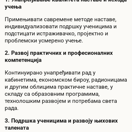
учења
Примењивати савремене методе наставе,
индивидуализовати подршку ученицима и
подстицати истраживачко, пројектно и
проблемски усмерено учење.
2. Развој практичних и професионалних
компетенција
Континуирано унапређивати рад у
кабинетима, економском бироу, радионицама
и другим облицима практичне наставе, у
складу са образовним програмима,
технолошким развојем и потребама света
рада.
3. Подршка ученицима и развоју њихових
талената