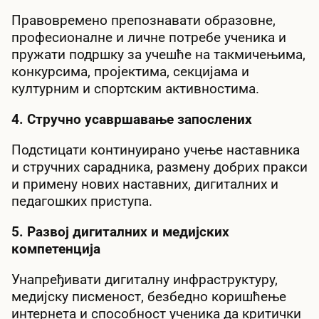
Правовремено препознавати образовне,
професионалне и личне потребе ученика и
пружати подршку за учешће на такмичењима,
конкурсима, пројектима, секцијама и
културним и спортским активностима.
4. Стручно усавршавање запослених
Подстицати континуирано учење наставника
и стручних сарадника, размену добрих пракси
и примену нових наставних, дигиталних и
педагошких приступа.
5. Развој дигиталних и медијских
компетенција
Унапређивати дигиталну инфраструктуру,
медијску писменост, безбедно коришћење
интернета и способност ученика да критички