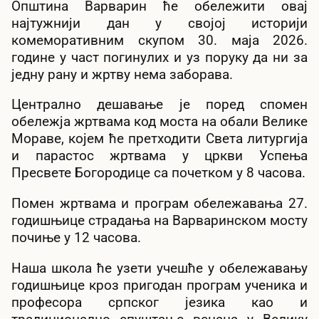
Општина Варварин ће обележити овај
најтужнији дан у својој историји
комеморативним скупом 30. маја 2026.
године у част погинулих и уз поруку да ни за
једну рану и жртву нема заборава.
Централно дешавање је поред спомен
обележја жртвама код моста на обали Велике
Мораве, којем ће претходити Света литургија
и парастос жртвама у цркви Успења
Пресвете Богородице са почетком у 8 часова.
Помен жртвама и програм обележавања 27.
годишњице страдања на Варваринском мосту
почиње у 12 часова.
Наша школа ће узети учешће у обележавању
годишњице кроз пригодан програм ученика и
професора српског језика као и