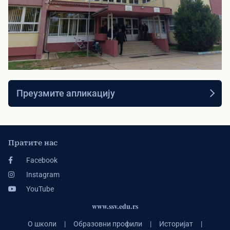
▶
Видео презентација
Преузмите апликацију
Погледајте видео презентацију наше
школе
Пратите нас
Facebook
Instagram
YouTube
www.ssv.edu.rs
О школи
|
Образовни профили
|
Историјат
|