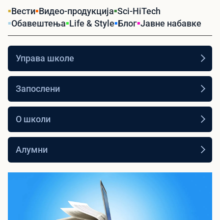
Вести
Видео-продукција
Sci-HiTech
Обавештења
Life & Style
Блог
Јавне набавке
Управа школе
Запослени
О школи
Алумни