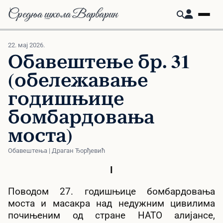
Средња школа Варварин
22. мај 2026.
Обавештење бр. 31
(обележавање
годишњице
бомбардовања
моста)
Обавештења | Драган Ђорђевић
I
Поводом 27. годишњице бомбардовања
моста и масакра над недужним цивилима
почињеним од стране НАТО алијансе,