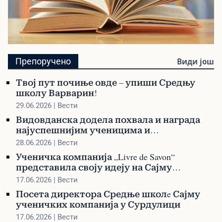
Библиотека
Препоручено
Види још
Претражите библиотеку и наручите своју
Твој пут почиње овде – упиши Средњу
књигу
школу Варварин!
29.06.2026 | Вести
Видовданска додела похвала и награда
најуспешнијим ученицима и
професорима
28.06.2026 | Вести
Ученичка компанија „Livre de Savon“
представила своју идеју на Сајму
ученичких компанија у Сурдулици
17.06.2026 | Вести
Посета директора Средње школe Сајму
ученичких компанија у Сурдулици
17.06.2026 | Вести