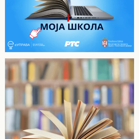
Моја школа - РТС Планета
Видео лекције из опшеобразовних и
стручних предмета за средњу школу