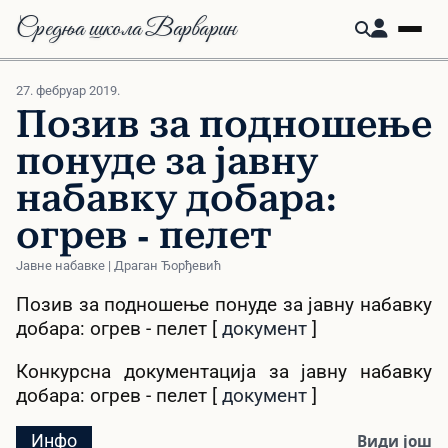
Средња школа Варварин
27. фебруар 2019.
Позив за подношење
понуде за јавну
набавку добара:
огрев - пелет
Јавне набавке | Драган Ђорђевић
Позив за подношење понуде за јавну набавку
добара: огрев - пелет [
документ
]
Конкурсна документација за јавну набавку
добара: огрев - пелет [
документ
]
Инфо
Види још