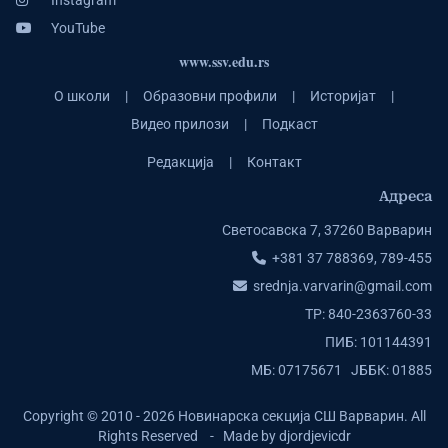
Instagram
YouTube
www.ssv.edu.rs
О школи
|
Образовни профили
|
Историјат
|
Видео прилози
|
Подкаст
Редакција
|
Контакт
Адреса
Светосавска 7, 37260 Варварин
+381 37 788369, 789-455
srednja.varvarin@gmail.com
ТР: 840-2363760-33
ПИБ: 101144391
МБ: 07175671 ЈББК: 01885
Copyright © 2010 - 2026 Новинарска секција СШ Варварин. All
Rights Reserved - Made by djordjevicdr