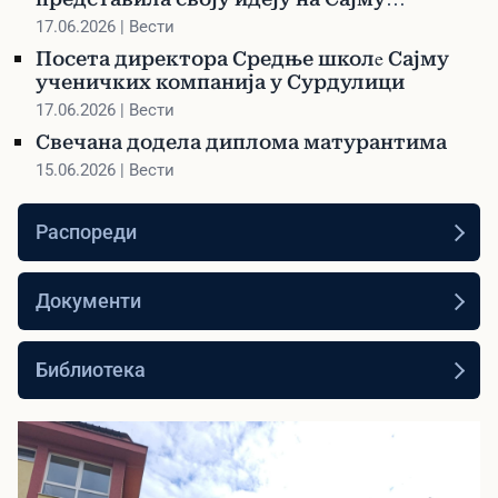
ученичких компанија у Сурдулици
17.06.2026 | Вести
Посета директора Средње школe Сајму
ученичких компанија у Сурдулици
17.06.2026 | Вести
Свечана додела диплома матурантима
15.06.2026 | Вести
Распореди
Документи
Библиотека