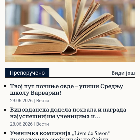
Библиотека
Препоручено
Види још
Претражите библиотеку и наручите своју
Твој пут почиње овде – упиши Средњу
књигу
школу Варварин!
29.06.2026 | Вести
Видовданска додела похвала и награда
најуспешнијим ученицима и
професорима
28.06.2026 | Вести
Ученичка компанија „Livre de Savon“
представила своју идеју на Сајму