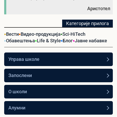
Аристотел
Категорије прилога
Вести
Видео-продукција
Sci-HiTech
Обавештења
Life & Style
Блог
Јавне набавке
Управа школе
Запослени
О школи
Алумни