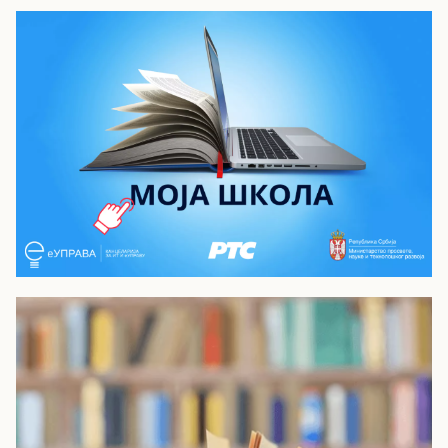
Моја школа - РТС Планета
Видео лекције из опшеобразовних и
стручних предмета за средњу школу